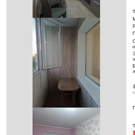
Т
Р
С
о
Э
э
Б
к
П
Т