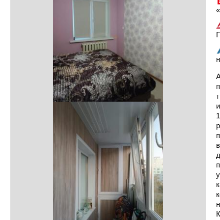
«
Г
н
А
п
т
и
1
р
п
в
д
п
у
к
к
н
К