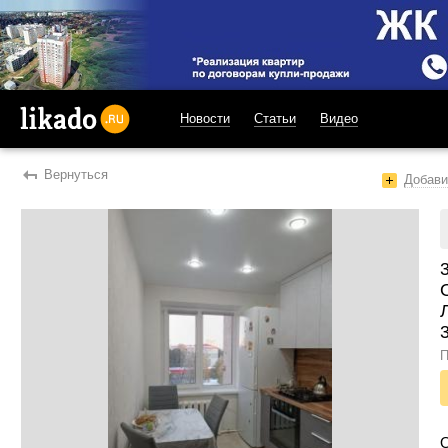
Новости
Статьи
Видео
likado.ru
Вернуться
Добави
П