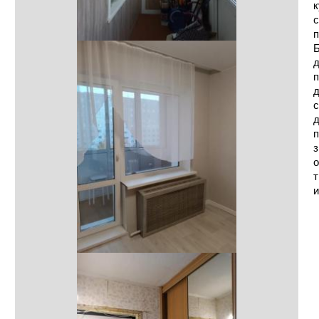
к
с
п
Б
д
п
д
с
д
п
з
о
т
и