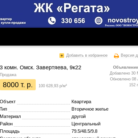
Добавить в избранное
Версия д
3 комн. Омск. Завертяева, 9к22
Объявление
Добавлено 30 
Продажа
Обновлено 08 
8000 т. р.
152 
100 628,93 р/м²
Объект
Квартира
Тип
Вторичное жилье
Материал
другой
Район
Центральный
Площадь
79.5/48.5/9.8