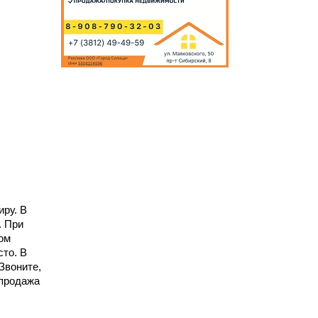
иру. В
. При
ом
сто. В
Звоните,
 продажа