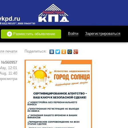
+
Войти
Зарегистрироваться
Разместить объявление
ля печати
Поделиться:
 №560957
May, 12:01
Aug, 11:40
просмотра