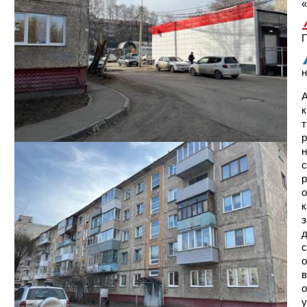
«
Г
н
А
к
т
р
н
с
р
о
к
з
д
с
о
в
о
у