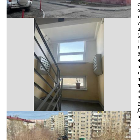
с
о
т
у
ш
(
П
Л
б
н
п
т
п
п
З
З
В
Д
п
П