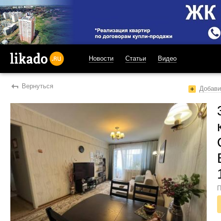
Новости
Статьи
Видео
likado.ru
Вернуться
Добави
П