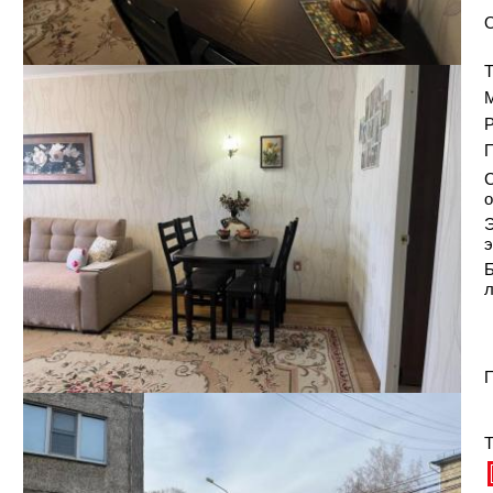
Т
Р
С
о
Э
э
Б
П
Т