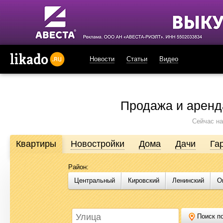
Новости
Статьи
Видео
likado.ru
Продажа и аренд
Сейчас на
Квартиры
Новостройки
Дома
Дачи
Га
Район:
Продажа и аренда недвижимости в Омске
Центральный
Кировский
Ленинский
О
Likado.ru – сайт актуальных и достоверных объявлений по нед
или купить квартиру, найти землю под строительство, подоб
Likado.ru, чтобы сэкономить время и силы в поисках нужного в
Поиск по