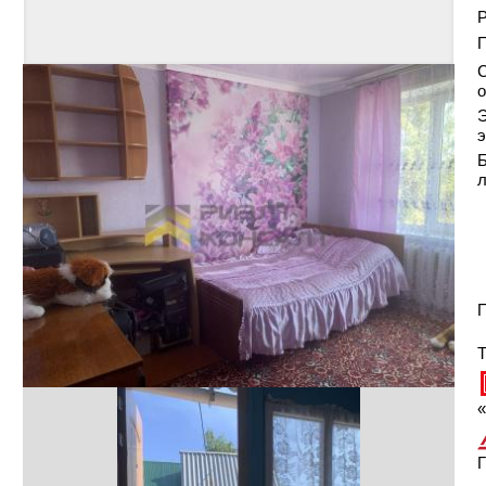
Р
С
о
Э
э
Б
П
Т
«
Г