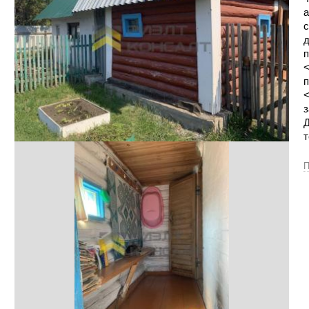
а
с
д
п
<
п
<
з
Д
т
П