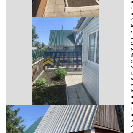
и
с
о
<
б
к
с
с
м
б
с
<
к
м
с
t
п
п
с
н
э
<
ч