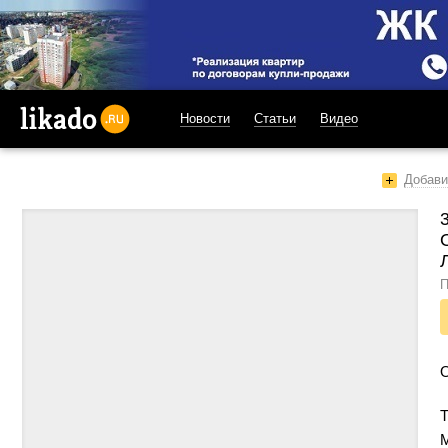
Новости
Статьи
Видео
likado.ru
Добави
П
Т