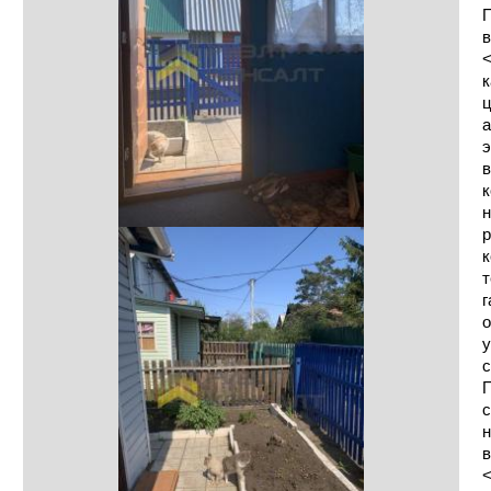
П
в
<
к
ц
а
э
в
к
н
р
к
т
г
о
у
с
П
с
н
в
<