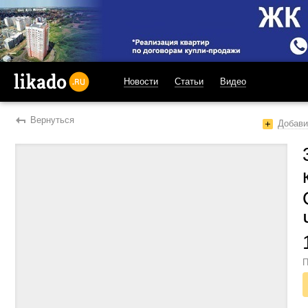
Новости
Статьи
Видео
likado.ru
Вернуться
Добави
П