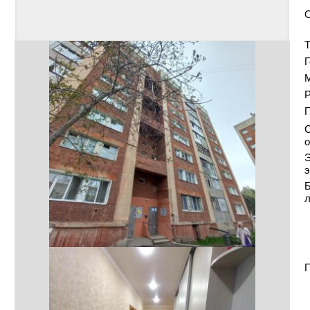
Т
Г
Р
С
о
Э
э
Б
П