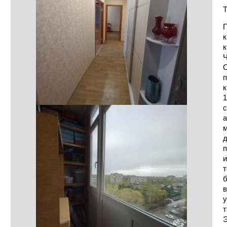
Т
П
к
к
Ч
О
п
к
1
с
а
м
д
п
и
т
б
в
у
т
Э