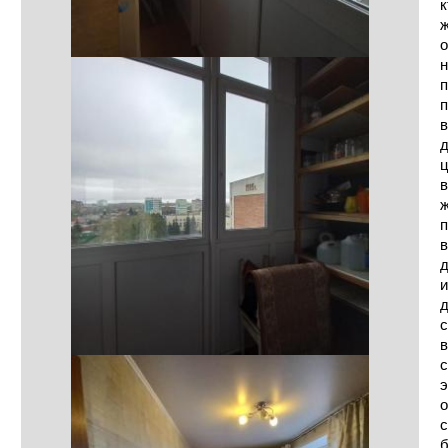
к
ж
о
н
п
п
в
д
ц
в
ж
п
в
д
и
д
с
в
с
э
о
с
б