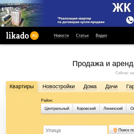
Новости
Статьи
Видео
likado.ru
Продажа и аренд
Сейчас на
Квартиры
Новостройки
Дома
Дачи
Га
Район:
Продажа и аренда недвижимости в Омске
Центральный
Кировский
Ленинский
О
Likado.ru – сайт актуальных и достоверных объявлений по нед
или купить квартиру, найти землю под строительство, подоб
Likado.ru, чтобы сэкономить время и силы в поисках нужного в
Поиск по