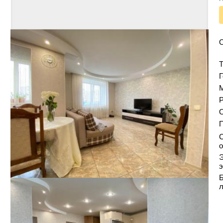
Т
Г
Р
О
С
о
Э
э
Б