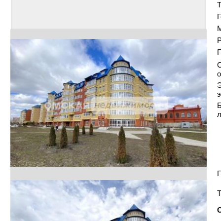
Т
Г
Р
С
о
Э
э
Б
П
Т