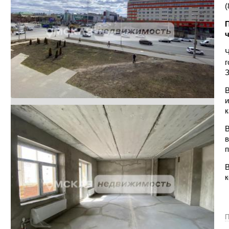
(
ч
Ч
г
З
В
и
к
В
в
п
В
к
П