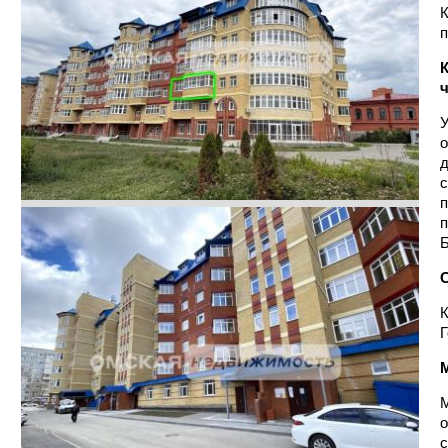
К
п
ч
У
о
д
с
п
п
Б
К
Г
М
о
с