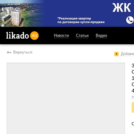
Новости
Статьи
Видео
likado.ru
Вернуться
Добави
П