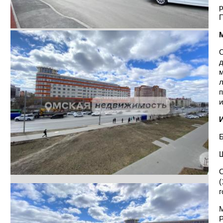
р
П
О
д
м
л
п
и
Б
О
(
г
М
Р