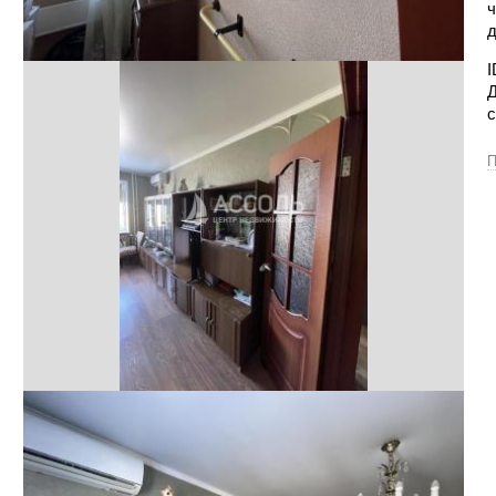
ч
д
I
Д
с
П