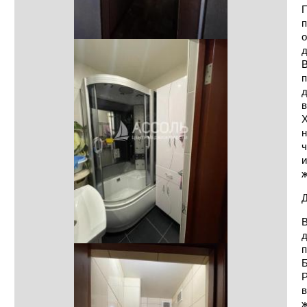
П
п
о
д
В
п
д
в
Х
н
ч
и
ж
Д
В
д
п
Б
Р
в
ж