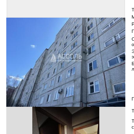
Т
Р
С
о
Э
э
Б
П
Т
Т
с