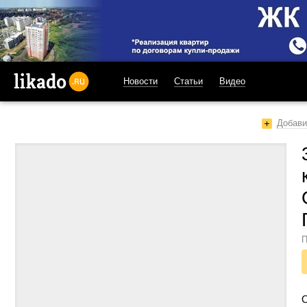
Новости
Статьи
Видео
likado.ru
Добави
П