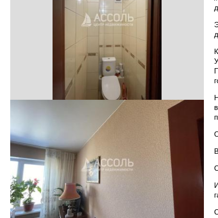
д
Э
д
К
У
П
г
Н
в
п
О
В
С
И
г
С