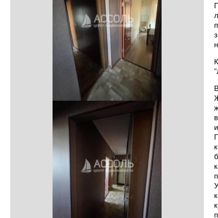
П
л
п
з
н
К
"
В
Ж
ж
в
и
П
к
б
к
п
У
к
к
п