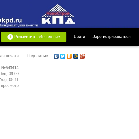
+
Войти
Зарегистрироваться
Разместить объявление
ля печати
Поделиться:
 №543414
Dec, 09:00
Aug, 08:11
 просмотр