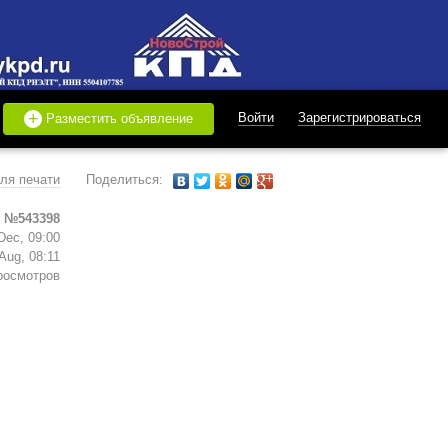
+
Войти
Зарегистрироваться
Разместить объявление
ля печати
Поделиться:
 №543398
Dec, 09:00
Aug, 08:11
росмотров