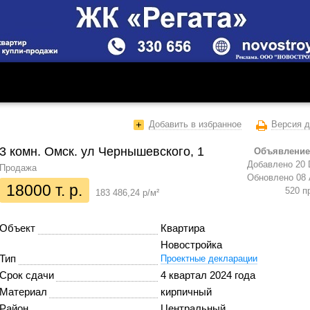
Добавить в избранное
Версия д
3 комн. Омск. ул Чернышевского, 1
Объявление
Добавлено 20 
Продажа
Обновлено 08 
18000 т. р.
520 п
183 486,24 р/м²
Объект
Квартира
Новостройка
Тип
Проектные декларации
Срок сдачи
4 квартал 2024 года
Материал
кирпичный
Район
Центральный