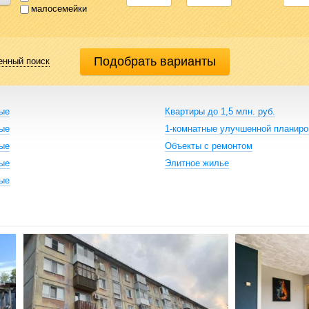
малосемейки
енный поиск
ные
Квартиры до 1,5 млн. руб.
ные
1-комнатные улучшенной планиро
ные
Объекты с ремонтом
ные
Элитное жилье
ные