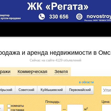
родажа и аренда недвижимости в Омс
Сейчас на сайте 4129 объявлений
аражи
Коммерческая
Земля
в области
ябрьский
Советский
Куйбышевский
Первомайский
движимости от агентств, собственников, инвесторов и застройщиков. Про
сь предложениями Likado.ru, чтобы сэкономить время и силы в поисках
Площадь:
Цена:
комнаты
+
2
—
м
гостинки