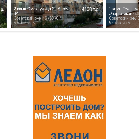
Договорная
.
Д
ж из
/
- /- /- /
этаж из