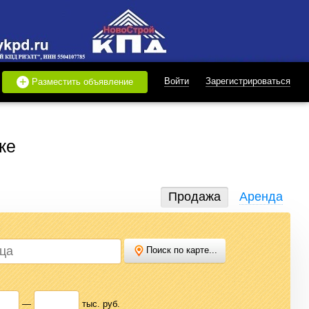
+
Войти
Зарегистрироваться
Разместить объявление
ке
Продажа
Аренда
Поиск по карте...
дать или купить квартиру, найти землю под строительство,
 нужного варианта.
—
тыс. руб.