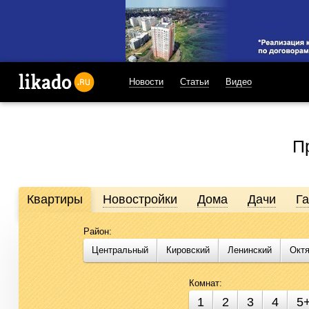
Новости
Статьи
Видео
likado.ru
П
Квартиры
Новостройки
Дома
Дачи
Г
Район:
Продажа и аренда недвижимости в Омске
Центральный
Кировский
Ленинский
Окт
Likado.ru – сайт актуальных и достоверных объявлений по не
подобрать помещение для бизнеса стало проще. Воспользуйте
Комнат:
1
2
3
4
5