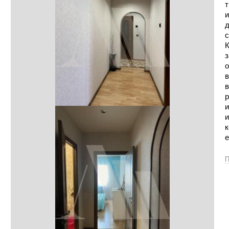
т
и
д
с
К
з
о
в
в
р
и
и
к
е
П