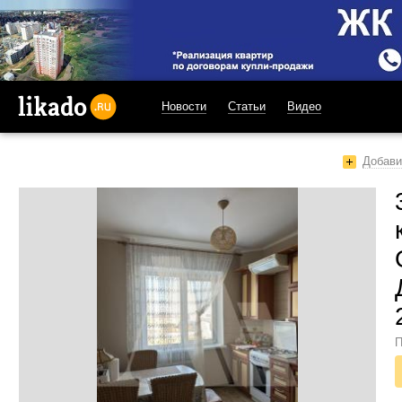
Новости
Статьи
Видео
likado.ru
Добави
П