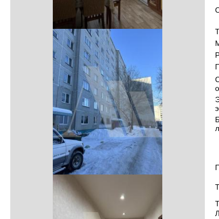
Т
Р
С
о
Э
э
Б
П
Т
Т
Л