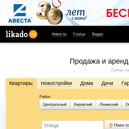
Новости
Статьи
Видео
likado.ru
Продажа и аренд
Сейчас на
Квартиры
Новостройки
Дома
Дачи
Га
Район:
Продажа и аренда недвижимости в Омске
Центральный
Кировский
Ленинский
О
Likado.ru – сайт актуальных и достоверных объявлений по нед
или купить квартиру, найти землю под строительство, подоб
Likado.ru, чтобы сэкономить время и силы в поисках нужного в
Поиск по