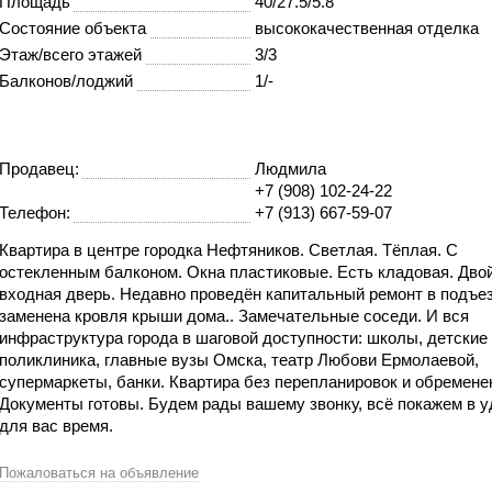
Площадь
40/27.5/5.8
Состояние объекта
высококачественная отделка
Этаж/всего этажей
3/3
Балконов/лоджий
1/-
Продавец:
Людмила
+7 (908) 102-24-22
Телефон:
+7 (913) 667-59-07
Квартира в центре городка Нефтяников. Светлая. Тёплая. С
остекленным балконом. Окна пластиковые. Есть кладовая. Дво
входная дверь. Недавно проведён капитальный ремонт в подъе
заменена кровля крыши дома.. Замечательные соседи. И вся
инфраструктура города в шаговой доступности: школы, детские
поликлиника, главные вузы Омска, театр Любови Ермолаевой,
супермаркеты, банки. Квартира без перепланировок и обремене
Документы готовы. Будем рады вашему звонку, всё покажем в 
для вас время.
Пожаловаться на объявление