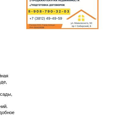
йная
зде,
 сады,
ний.
удобное