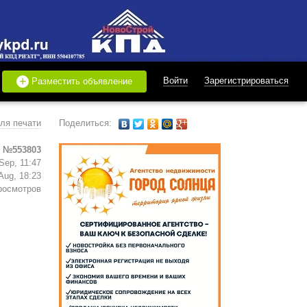
+
Войти
Зарегистрироваться
Разместить объявление
ля печати
Поделиться:
 №553803
Sep, 11:47
Aug, 18:23
росмотров