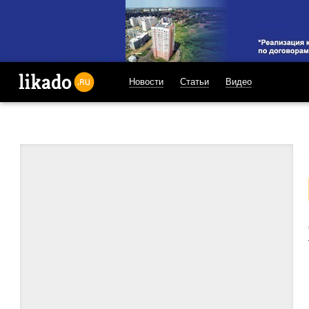
Новости
Статьи
Видео
likado.ru