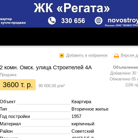
Добавить в избранное
Версия д
2 комн. Омск. улица Строителей 4А
Объявление
Добавлено 30 
Продажа
Обновлено 05 
3600 т. р.
1156 п
90 000,00 р/м²
Объект
Квартира
Тип
Вторичное жилье
Год постройки
1957
Материал
кирпичный
Район
Советский