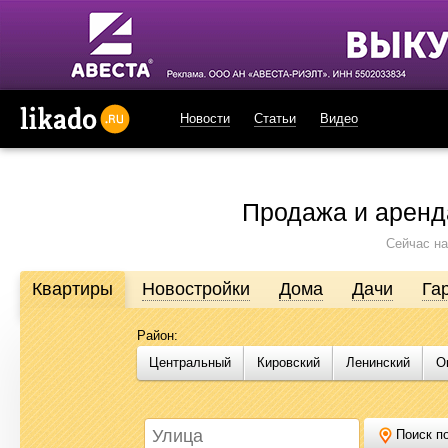
Новости
Статьи
Видео
likado.ru
Продажа и аренд
Сейчас на
Квартиры
Новостройки
Дома
Дачи
Га
Район:
Продажа и аренда недвижимости в Омске
Центральный
Кировский
Ленинский
О
Likado.ru – сайт актуальных и достоверных объявлений по нед
или купить квартиру, найти землю под строительство, подоб
Likado.ru, чтобы сэкономить время и силы в поисках нужного в
Поиск по