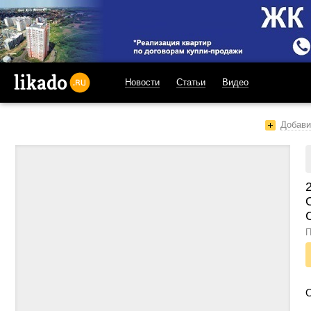
Новости
Статьи
Видео
likado.ru
Добави
П