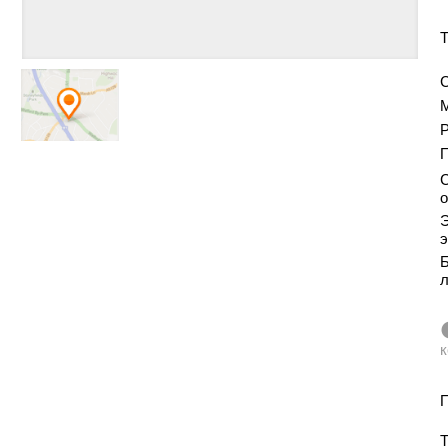
Т
С
Р
С
о
Э
э
Б
к
П
Т