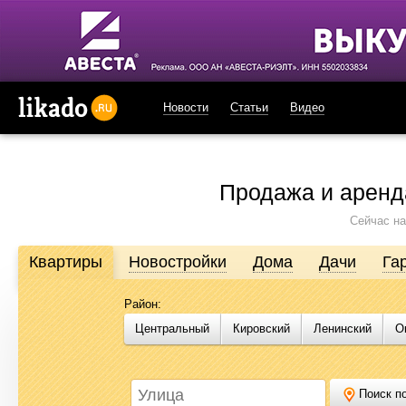
Новости
Статьи
Видео
likado.ru
Продажа и аренд
Сейчас на
Квартиры
Новостройки
Дома
Дачи
Га
Район:
Продажа и аренда недвижимости в Омске
Центральный
Кировский
Ленинский
О
Likado.ru – сайт актуальных и достоверных объявлений по нед
или купить квартиру, найти землю под строительство, подоб
Likado.ru, чтобы сэкономить время и силы в поисках нужного в
Поиск по