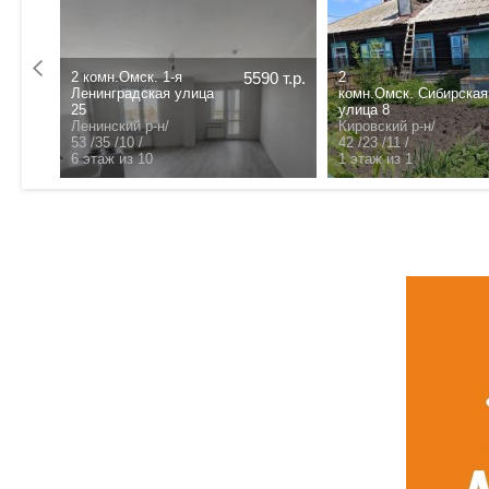
2 комн.Омск. 1-я
5590 т.р.
2
0 т.р.
Ленинградская улица
комн.Омск. Сибирская
25
улица 8
Ленинский р-н/
Кировский р-н/
53 /35 /10 /
42 /23 /11 /
6 этаж из 10
1 этаж из 1