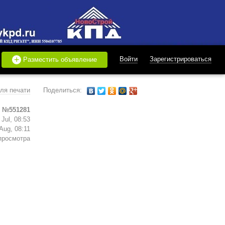
+
Войти
Зарегистрироваться
Разместить объявление
ля печати
Поделиться:
 №551281
Jul, 08:53
Aug, 08:11
просмотра