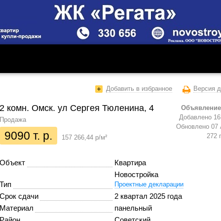
Добавить в избранное
Версия д
2 комн. Омск. ул Сергея Тюленина, 4
Объявление
Добавлено 16 
Продажа
Обновлено 07 
9090 т. р.
272 
157 266,44 р/м²
Объект
Квартира
Новостройка
Тип
Проектные декларации
Срок сдачи
2 квартал 2025 года
Материал
панельный
Район
Советский