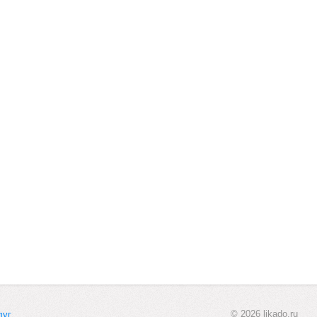
© 2026 likado.ru
луг