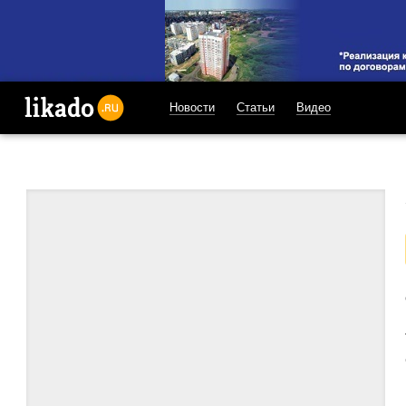
Новости
Статьи
Видео
likado.ru