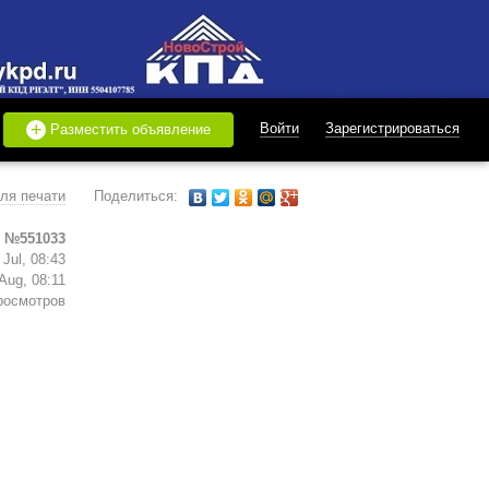
+
Войти
Зарегистрироваться
Разместить объявление
ля печати
Поделиться:
 №551033
Jul, 08:43
Aug, 08:11
росмотров