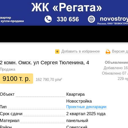
Добавить в избранное
Версия д
2 комн. Омск. ул Сергея Тюленина, 4
Объявление
Добавлено 16 
Продажа
Обновлено 07 
9100 т. р.
229 п
162 790,70 р/м²
Объект
Квартира
Новостройка
Тип
Проектные декларации
Срок сдачи
2 квартал 2025 года
Материал
панельный
Район
Советский