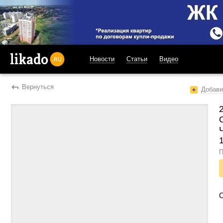
Новости
Статьи
Видео
likado.ru
Вернуться
Добави
П