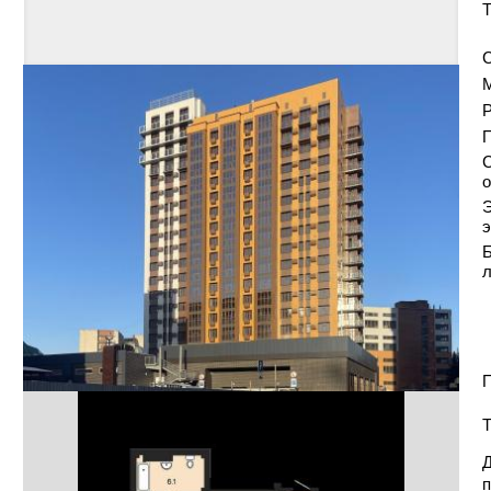
Т
С
Р
С
о
Э
э
Б
П
Т
Д
п