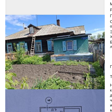
Р
С
о
Э
э
Б
П
Т
Н
к
д
ч
и
м