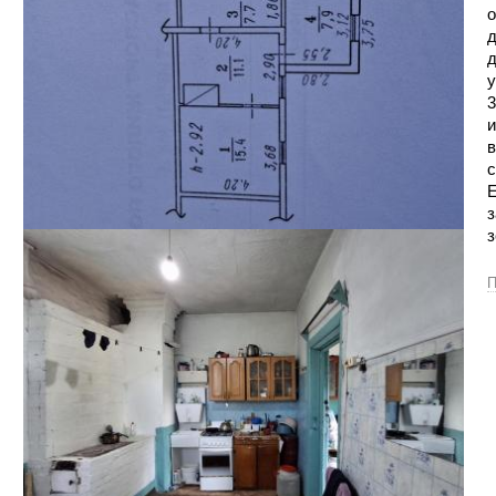
о
д
д
у
3
и
в
с
Е
з
з
П