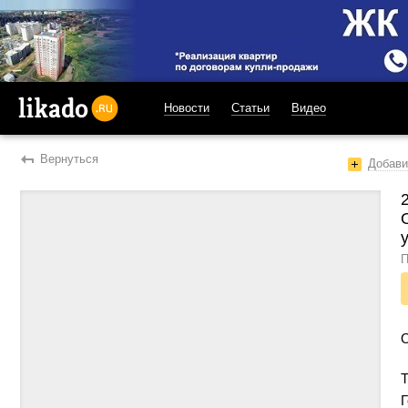
Новости
Статьи
Видео
likado.ru
Вернуться
Добави
П
Т
Г