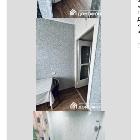
о
м
П
Д
к
р
П