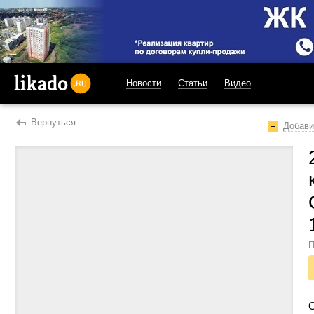
Новости
Статьи
Видео
likado.ru
Вернуться
Добави
П