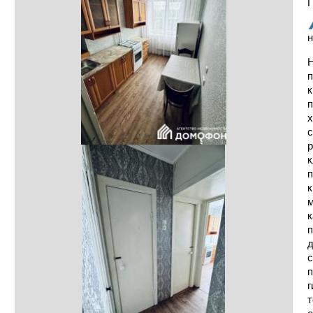
Г
н
Н
п
к
п
х
с
р
к
п
к
м
к
п
д
с
п
г
т