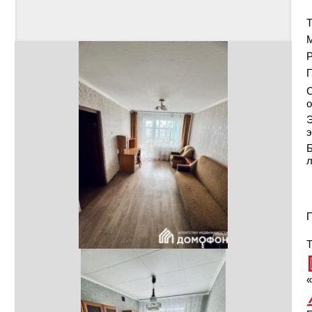
Т
Р
С
о
Э
э
Б
П
Т
«