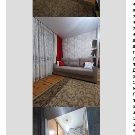
и
д
о
п
о
и
д
д
т
у
п
Д
р
с
э
Л
п
р
и
с
о
л