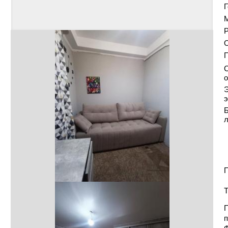
Г
Р
О
С
о
Э
э
Б
П
Т
П
п