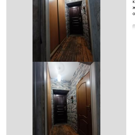
к
ж
о
П