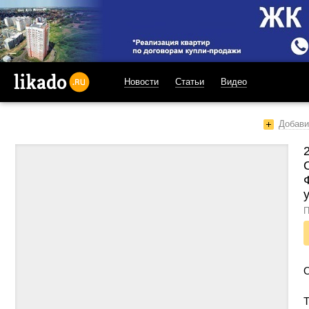
Новости
Статьи
Видео
likado.ru
Добави
П
Т