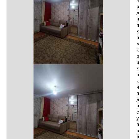
Ф
р
д
п
п
к
п
м
к
р
и
к
г
к
ч
п
д
п
с
у
п
в
р