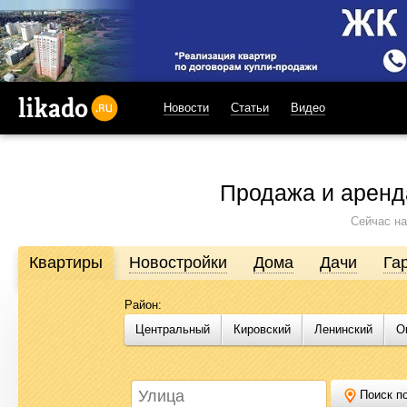
Новости
Статьи
Видео
likado.ru
Продажа и аренд
Сейчас на
Квартиры
Новостройки
Дома
Дачи
Га
Район:
Продажа и аренда недвижимости в Омске
Центральный
Кировский
Ленинский
О
Likado.ru – сайт актуальных и достоверных объявлений по нед
или купить квартиру, найти землю под строительство, подоб
Likado.ru, чтобы сэкономить время и силы в поисках нужного в
Поиск по