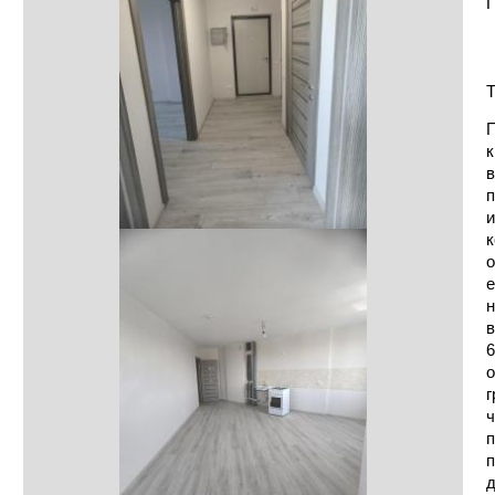
П
Т
П
к
в
п
и
к
о
е
н
в
6
о
г
ч
п
п
д