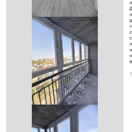
о
Д
о
р
т
с
с
п
н
г
в
П