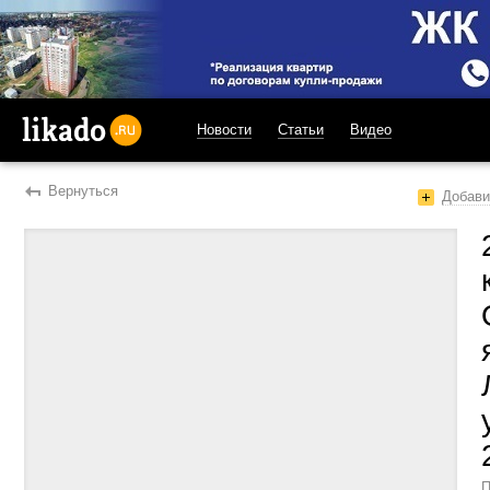
Новости
Статьи
Видео
likado.ru
Вернуться
Добави
П