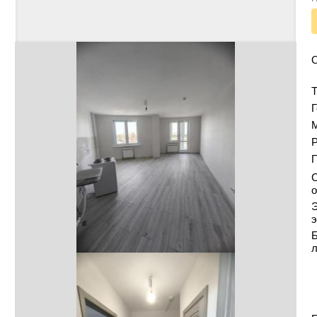
Т
Г
Р
С
о
Э
э
Б