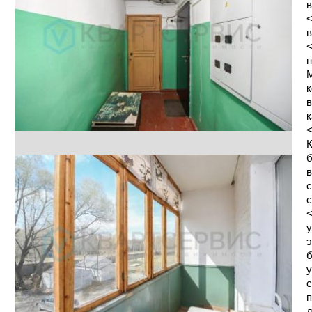
в
<
в
<
н
М
к
в
к
<
К
б
в
с
с
<
у
э
б
у
с
п
д