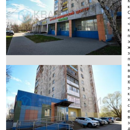
К
к
О
<
<
к
п
э
ж
з
п
м
в
в
К
з
к
х
с
е
в
з
д