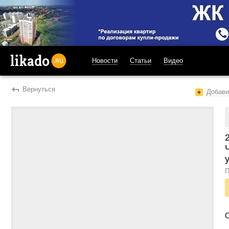
Новости
Статьи
Видео
likado.ru
Вернуться
Добави
у
П