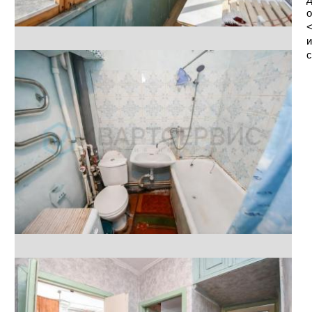
о
<
и
с