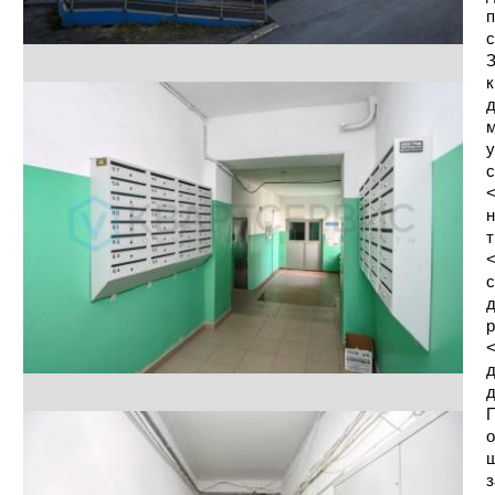
п
с
З
к
д
м
у
с
<
н
т
<
с
д
р
<
д
д
П
о
ш
з