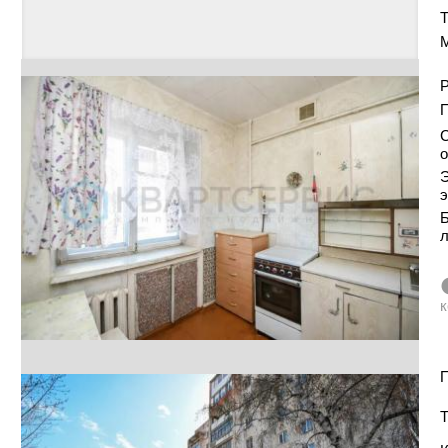
Т
Р
С
о
Э
э
Б
к
П
Т