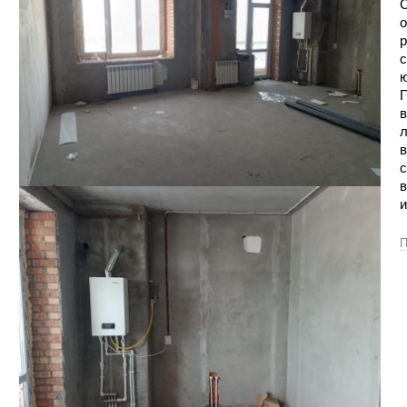
С
о
р
с
ю
П
в
л
в
с
в
и
П