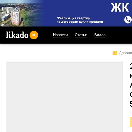
Новости
Статьи
Видео
likado.ru
Добави
П