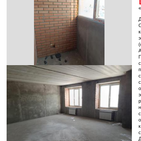
«
Д
С
к
э
(
А
П
с
п
с
с
о
э
р
н
с
о
к
с
Д