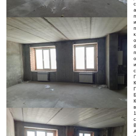
с
а
п
и
п
к
о
б
п
о
и
с
П
К
П
Б
К
в
1
с
В
А