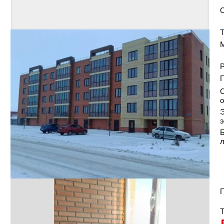
Т
Р
С
о
Э
э
Б
П
Т