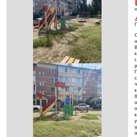
«
Г
С
н
В
к
г
р
П
с
ч
к
б
о
п
к
у
ш
н