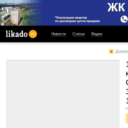
Новости
Статьи
Видео
likado.ru
Добави
П