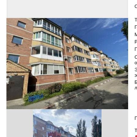
Т
Г
Р
С
о
Э
э
Б
П
Т