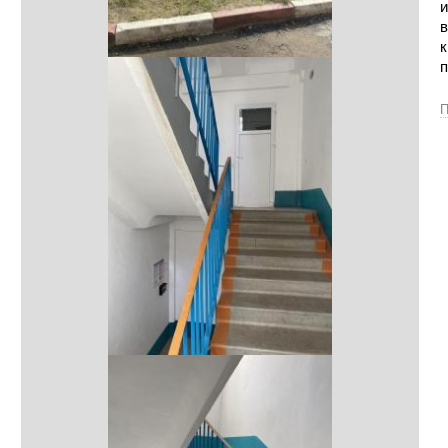
и
в
к
п
П