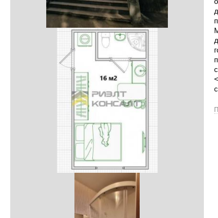
о
д
п
М
д
г
п
с
<
c
П