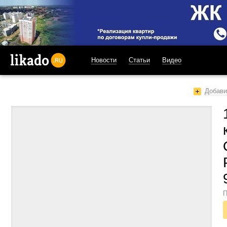
Новости
Статьи
Видео
likado.ru
Добави
П