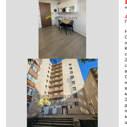
«
Г
Н
О
о
К
с
2
с
в
С
н
в
м
2
д
п
м
ц