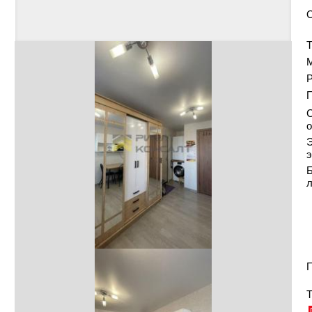
Т
Р
С
о
Э
э
Б
П
Т