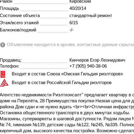
Район
Кировский
Площадь
40/20/14
Состояние объекта
стандартный ремонт
Этаж/всего этажей
6/15
Балконов/лоджий
-/-
Объявление находится в архиве, контактные данные скрыт
Продавец:
Кинчеров Егор Леонидович
Телефон:
+7 (905) 940-38-06
Входит в состав Союза «Омская Гильдия риэлторов»
Входит в состав Российской Гильдии риэлторов
Агентство недвижимости Риэлтконсалт" предлагает квартиру в 
доме на Перелёта, 28 Преимущества покупки Низкая цена для д
района Дом сдан и не нужно ждать <br><br>Отличная инфрастр
Остановка общественного транспорта в двух минутах ходьбы.
Магазины, супермаркеты в шаговой доступности. Рядом лицеи 
№ 74, гимназия №139; детские сады №122, №245, №339. Полно
кирпичный дом, высокого качества постройки. Возможно сделат