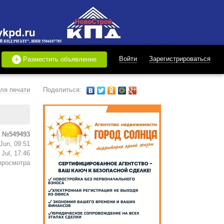
+
Войти
Зарегистрироваться
Разместить объявление
ля печати
Поделиться:
 №549493
Jun, 09:51
Jul, 17:46
просмотра