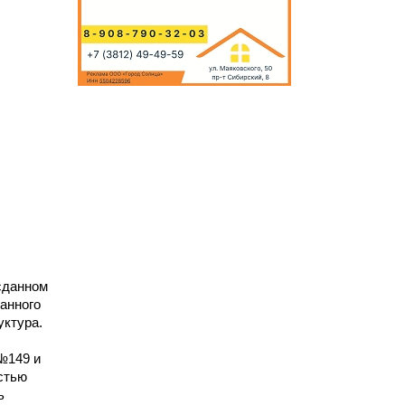
ы
сданном
анного
уктура.
№149 и
стью
ь