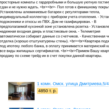
просторные комнаты с гардеробными и большую уютную гостин
сдан и не нужно ждать. <br><br>- Пол готов к финишному покры
Установлены алюминиевые батареи с регуляторами тепла,
индивидуальный коллектор с прибором учета отопления. - Уст
подоконники и откосы из ПВХ. Дом не газифицирован. - В
предполагаемой кухонной зоне установлена розетка - Установл
надежная входная дверь и пластиковые окна. - Телеметрия
автоматически собирает данные со счетчиков. - Качественная 
отделка (хорошо отштукатурены стены). <br><br>Квартира под
под ипотеку любого банка, в оплату принимается материнский к
все виды жилищных сертификатов. <br><br>Примем Вашу кварт
продажу по схеме трейд-ин в счет покупки данной квартиры.
1 комн.
Омск. улица Дмитриева,5/4
4850 т. р.