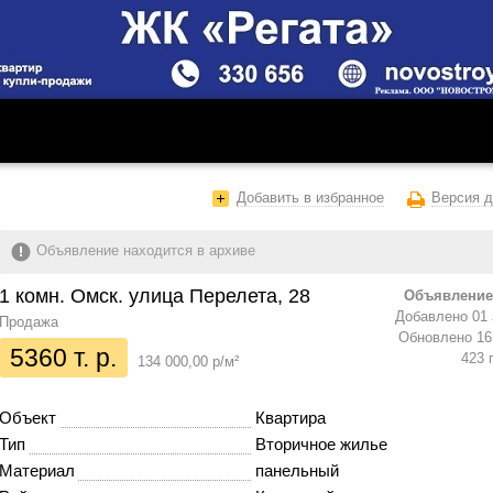
Добавить в избранное
Версия д
Объявление находится в архиве
1 комн. Омск. улица Перелета, 28
Объявление
Добавлено 01 
Продажа
Обновлено 16 
5360 т. р.
423 
134 000,00 р/м²
Объект
Квартира
Тип
Вторичное жилье
Материал
панельный