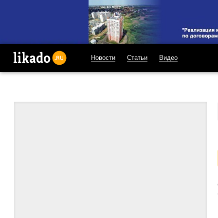
Новости
Статьи
Видео
likado.ru