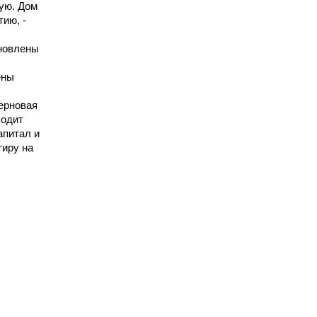
ую. Дом
тию, -
ановлены
ены
черновая
ходит
апитал и
иру на