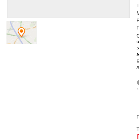
Т
Р
С
о
Э
э
Б
к
П
Т