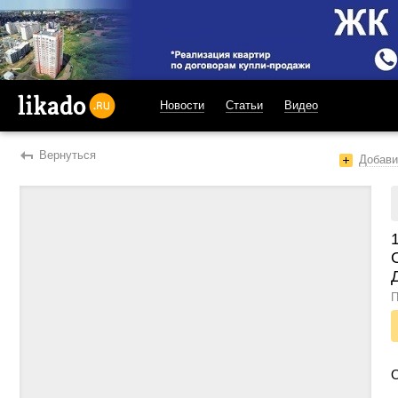
Новости
Статьи
Видео
likado.ru
Вернуться
Добави
П