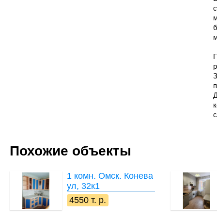
с
м
б
м
П
р
З
п
Д
к
Похожие объекты
1 комн.
Омск. Конева
ул, 32к1
4550 т. р.