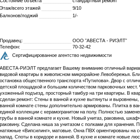
Состояние объекта
стандартный ремонт
Этаж/всего этажей
9/10
Балконов/лоджий
1/-
Продавец:
ООО "АВЕСТА - РИЭЛТ"
Телефон:
70-32-42
Сертифицированное агентство недвижимости
АВЕСТА-РИЭЛТ предлагает Вашему вниманию отличный вариа
видовой квартиры в живописном микрорайоне Левобережья. Б
остановка общественного транспорта «Путилова». Двор с отлич
детской площадкой и большим количеством парковочных мест. 
ухоженный подъезд, просторный тамбур на три квартиры. В ква
сделан ремонт: Стены в ванной и кухне вытянуты и выровнены,
ванной комнате стены дополнительно армированы. Плитка в ва
единой коллекции с керамогранитом на полу. Полностью замен
трубы в ванной комнате и кухне. Новый унитаз, раковина, шкаф
раковину. Сделана ниша за унитазом с полками для хранения. 
натяжные «Випсилинг», матовые. Окна ПВХ ориентированы на с
запад. Споты в коридоре и ванной. В кухне и комнате новые лю