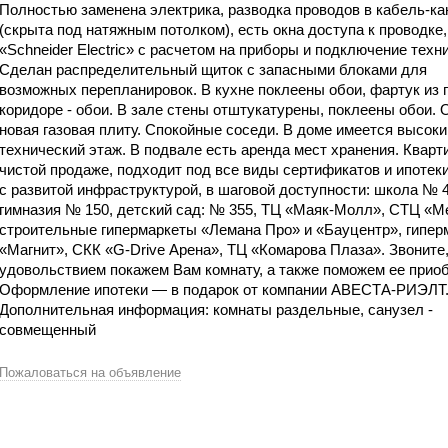
Полностью заменена электрика, разводка проводов в кабель-ка
(скрыта под натяжным потолком), есть окна доступа к проводке,
«Schneider Еlесtriс» с расчетом на приборы и подключение техни
Сделан распределительный щиток с запасными блоками для
возможных перепланировок. В кухне поклеены обои, фартук из п
коридоре - обои. В зале стены отштукатурены, поклеены обои. 
новая газовая плиту. Спокойные соседи. В доме имеется высоки
технический этаж. В подвале есть аренда мест хранения. Кварт
чистой продаже, подходит под все виды сертификатов и ипотеки
с развитой инфраструктурой, в шаговой доступности: школа № 4
гимназия № 150, детский сад: № 355, ТЦ «Маяк-Молл», СТЦ «Ме
строительные гипермаркеты «Лемана Про» и «Бауцентр», гипер
«Магнит», СКК «G-Drive Арена», ТЦ «Комарова Плаза». Звоните
удовольствием покажем Вам комнату, а также поможем ее приоб
Оформление ипотеки — в подарок от компании АВЕСТА-РИЭЛТ
Дополнительная информация: комнаты раздельные, санузел -
совмещенный
Пожаловаться на объявление