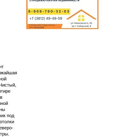
нт
лижайшая
ной
Чистый,
ртире
 в
нной
ены
чик под
Потолки
еверо-
стры.