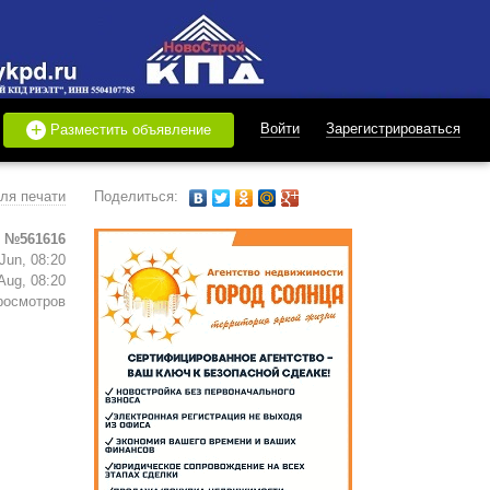
+
Войти
Зарегистрироваться
Разместить объявление
ля печати
Поделиться:
 №561616
Jun, 08:20
Aug, 08:20
росмотров