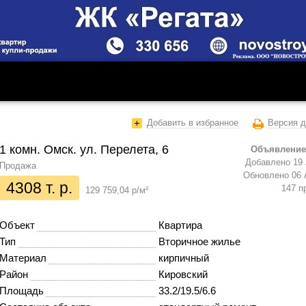
Добавить в избранное
Версия д
1 комн. Омск. ул. Перелета, 6
Объявление
Добавлено 19 
Продажа
Обновлено 06 
4308 т. р.
147 п
129 759,04 р/м²
Объект
Квартира
Тип
Вторичное жилье
Материал
кирпичный
Район
Кировский
Площадь
33.2/19.5/6.6