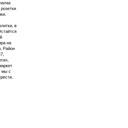
налах
 розетки
ки.
литки, в
Остаётся
й
ира на
. Район
7,
га»,
маркет
, мы с
рести.
.