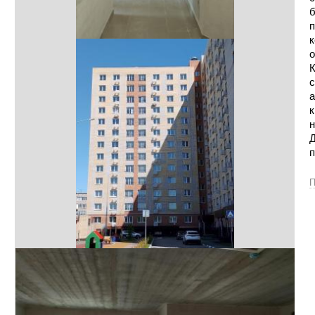
б
п
к
с
а
к
н
Д
п
П