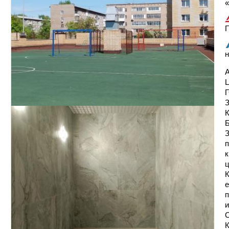
«
Г
н
А
п
к
ц
К
е
п
и
С
К