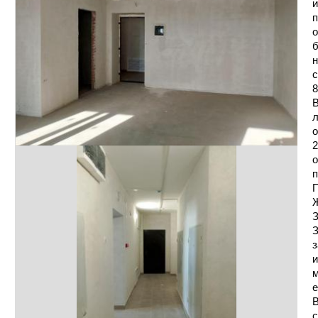
и
п
о
б
н
с
8
В
л
о
2
о
п
П
Ж
З
З
з
и
е
В
с