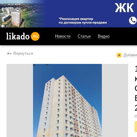
Новости
Статьи
Видео
likado.ru
Вернуться
Добави
П