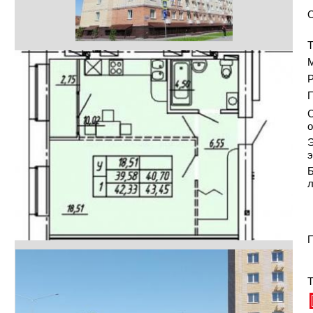
Т
Р
С
о
Э
э
Б
П
Т