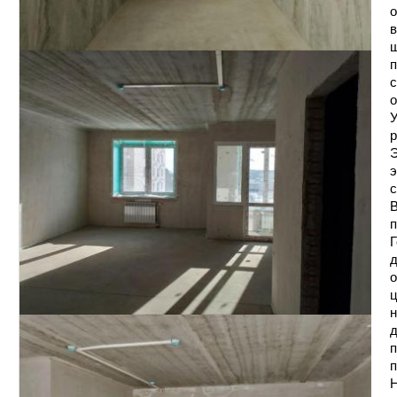
о
в
ш
п
с
о
У
р
Э
э
с
В
п
Г
д
о
ц
н
д
п
п
Н