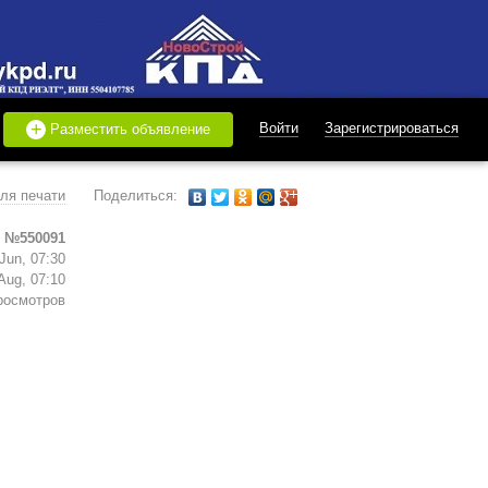
+
Войти
Зарегистрироваться
Разместить объявление
ля печати
Поделиться:
 №550091
Jun, 07:30
Aug, 07:10
росмотров