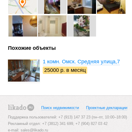
Похожие объекты
1 комн.
Омск. Средняя улица,7
25000 р. в месяц
Поиск недвижимости
Проектные декларации
likado.ru
Поддержка пользователей: +7 (913) 147 37 23 (пн–пт, 10:00–18:00)
Рекламный отдел: +7 (3812) 341 699, +7 (904) 827 03 42
e-mail:
sales@likado.ru