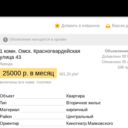
Добавить в избранное
Версия д
Объявление находится в архиве
1 комн. Омск. Красногвардейская
Объявление
улица 43
Добавлено 08 
Обновлено 05 
Аренда
698 п
25000 р. в месяц
681,20 р/м²
включены все комм. платежи
Объект
Квартира
Тип
Вторичное жилье
Материал
кирпичный
Район
Центральный
Ориентир
Кинотеатр Маяковского