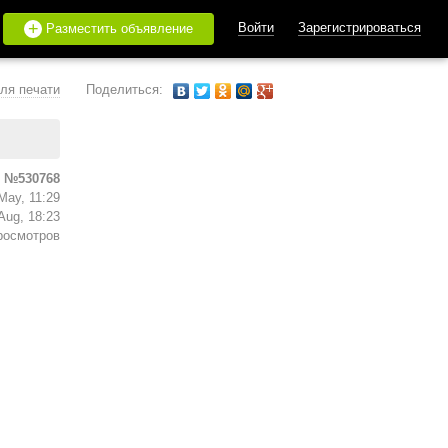
+
Войти
Зарегистрироваться
Разместить объявление
ля печати
Поделиться:
 №530768
May, 11:29
Aug, 18:23
росмотров