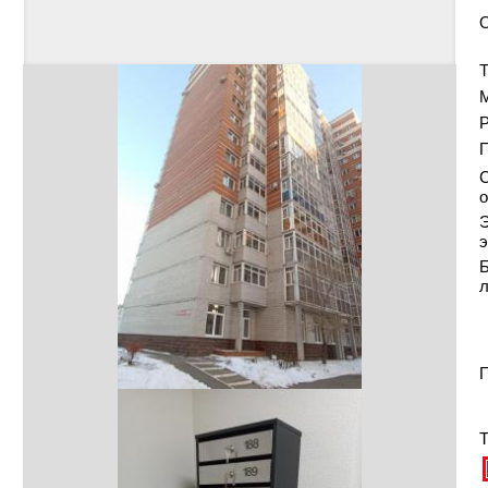
Т
Р
С
о
Э
э
Б
П
Т