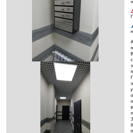
«
Г
н
А
н
В
с
э
п
П
э
у
о
о
в
п
З
б
п