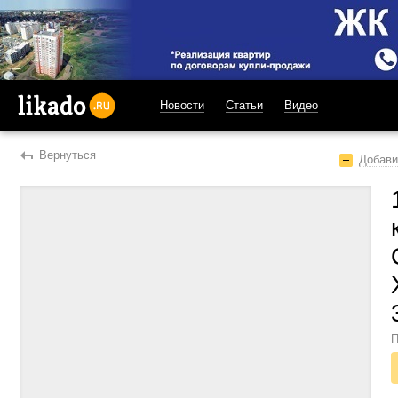
Новости
Статьи
Видео
likado.ru
Вернуться
Добави
П