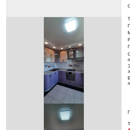
Т
Г
Р
С
о
Э
э
Б
П
Т