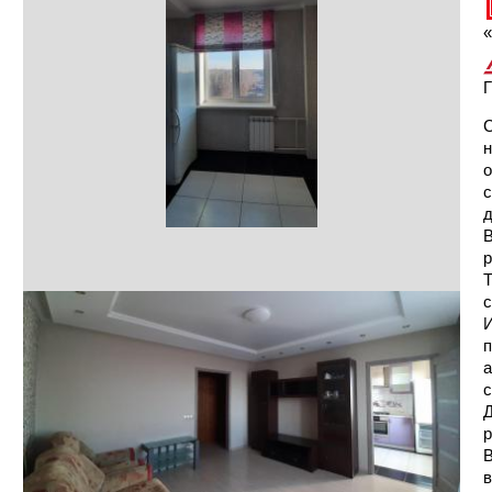
«
Г
С
н
о
с
д
В
р
Т
с
И
п
а
Д
р
В
в