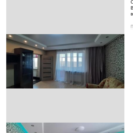
С
В
в
П