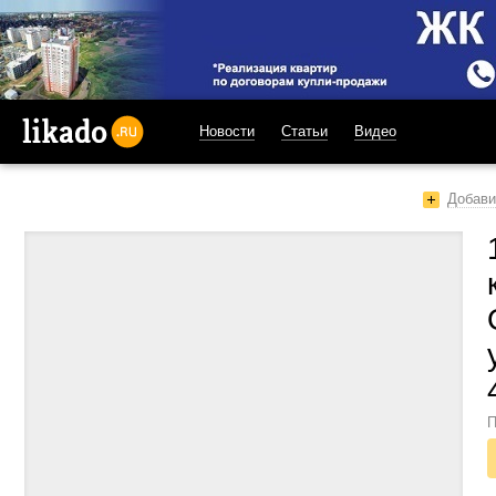
Новости
Статьи
Видео
likado.ru
Добави
П