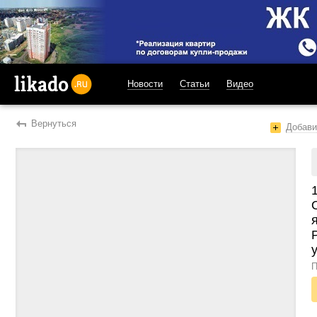
Новости
Статьи
Видео
likado.ru
Вернуться
Добави
П