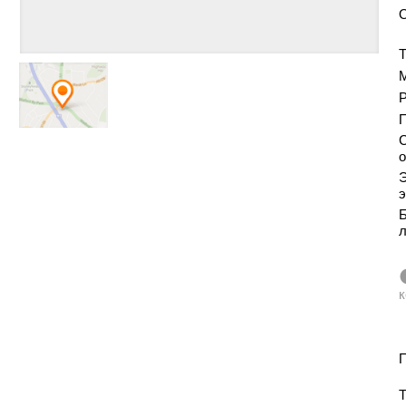
Т
Р
С
о
Э
э
Б
к
П
Т