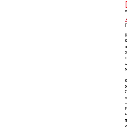
«
Г
К
п
о
к
с
г
К
э
О
м
—
Б
Ч
п
у