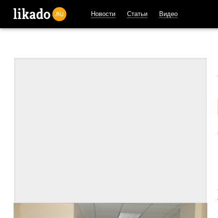
Новости
Статьи
Видео
likado.ru