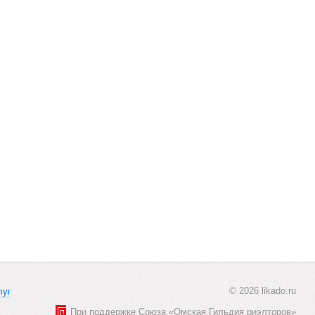
© 2026 likado.ru
луг
При поддержке Союза «Омская Гильдия риэлторов»