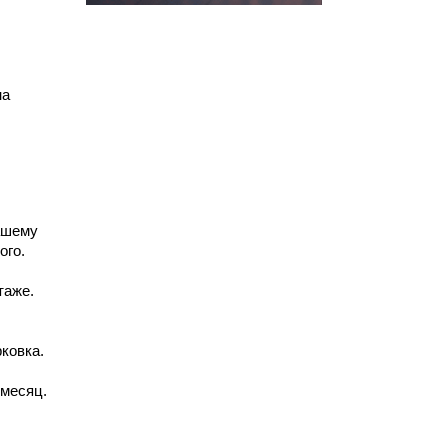
на
ашему
ого.
таже.
ковка.
 месяц.