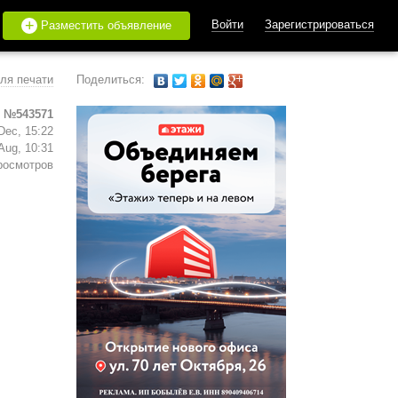
+
Войти
Зарегистрироваться
Разместить объявление
ля печати
Поделиться:
 №543571
Dec, 15:22
Aug, 10:31
росмотров