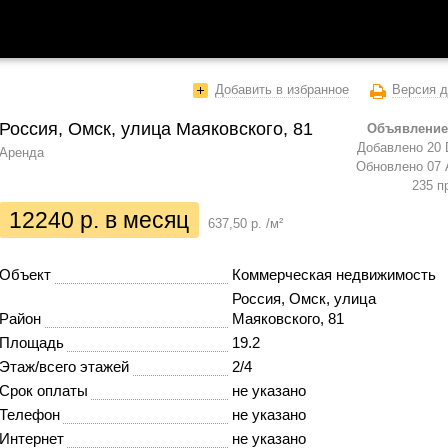
Добавить в избранное
Версия д
Россия, Омск, улица Маяковского, 81
Объявление
Добавлено 20 
Аренда
Обновлено 07 
235 п
12240 р. в месяц
637,50 р. /м²
Объект
Коммерческая недвижимость
Россия, Омск, улица
Район
Маяковского, 81
Площадь
19.2
Этаж/всего этажей
2/4
Срок оплаты
не указано
Телефон
не указано
Интернет
не указано