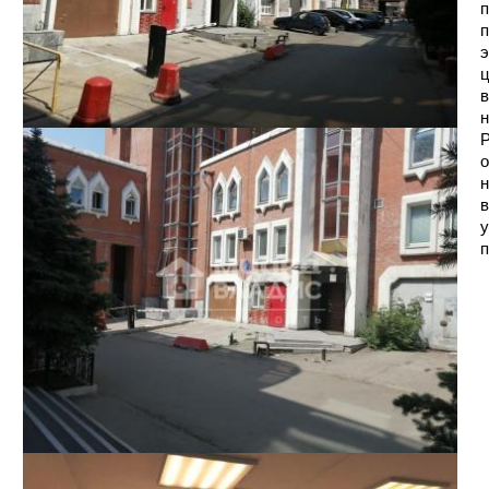
п
п
э
ц
в
н
Р
о
н
в
у
п