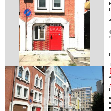
Р
Э
э
к
П
Т
«
Г
К
п