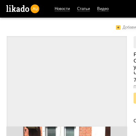
Новости
Статьи
Видео
likado.ru
Добави
П