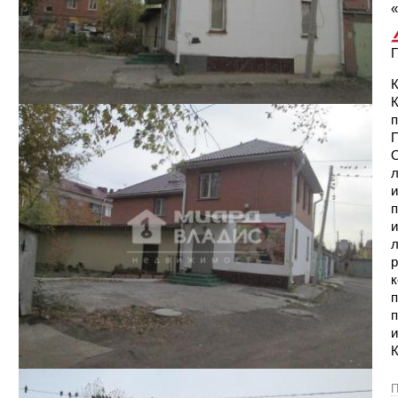
«
Г
К
п
П
О
л
и
п
и
л
р
к
п
п
и
К
П