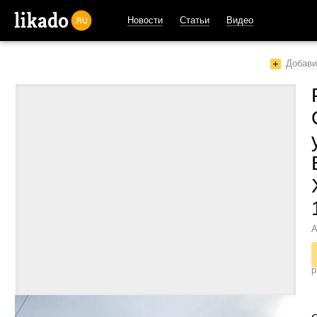
Новости
Статьи
Видео
likado.ru
Добави
А
р