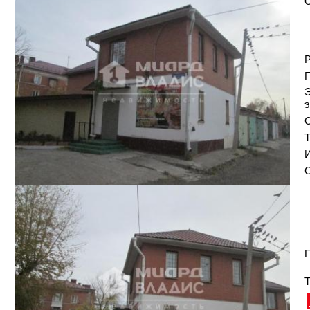
Р
Э
э
С
И
С
П
Т