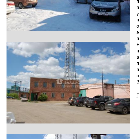
п
п
у
н
о
э
п
Е
п
а
п
п
о
З
П