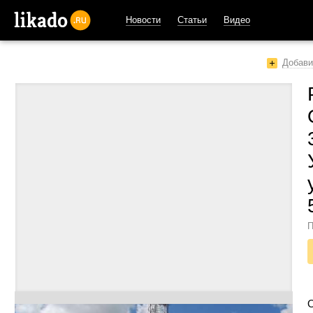
Новости
Статьи
Видео
likado.ru
Добави
П