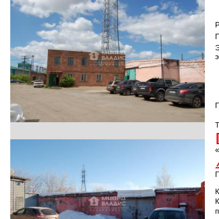
Р
Э
э
П
Т
«
Г
К
п