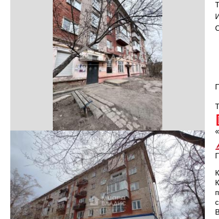
И
С
П
Т
«
Г
К
п
с
В