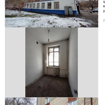
ц
м
у
П