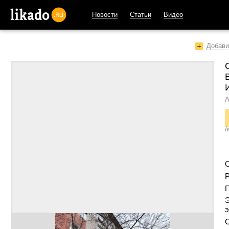
Новости
Статьи
Видео
likado.ru
Добави
А
/
Р
Э
э
С