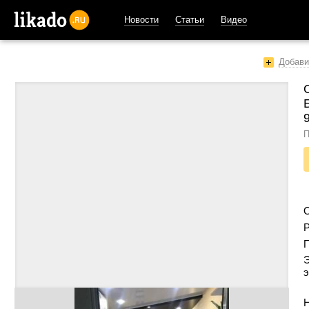
Новости
Статьи
Видео
likado.ru
Добави
П
Р
Э
э
Н