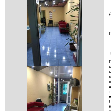
Д
П
Т
П
с
с
м
п
ш
т
н
П
в