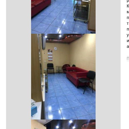
р
К
м
п
т
п
у
и
а
П