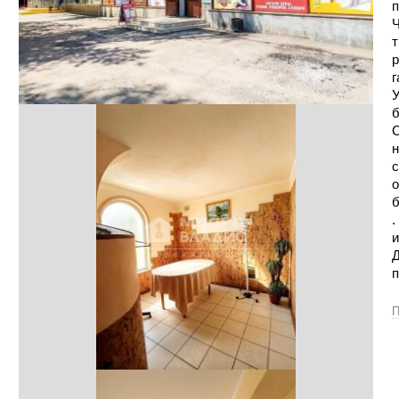
п
Ч
т
р
г
У
б
С
н
с
о
б
.
и
Д
п
П