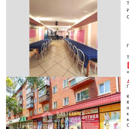
И
С
П
Т
«
Г
К
п
к
м
О