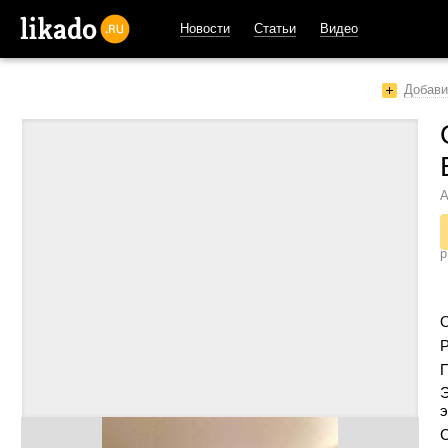
Новости
Статьи
Видео
likado.ru
Добави
А
р
Р
Э
э
С