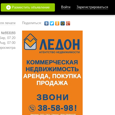
+
Войти
Зарегистрироваться
Разместить объявление
ля печати
Поделиться:
 №553193
Sep, 07:20
Aug, 07:00
просмотра