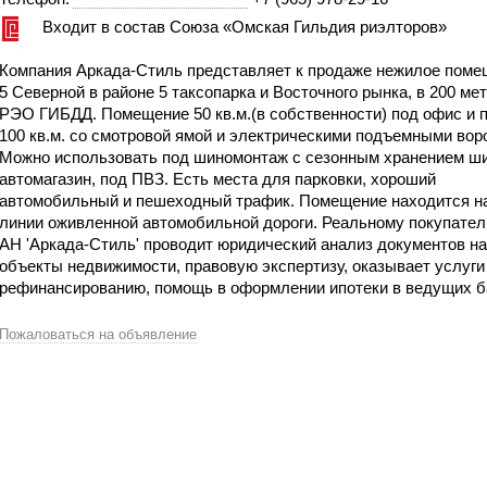
Входит в состав Союза «Омская Гильдия риэлторов»
Компания Аркада-Стиль представляет к продаже нежилое поме
5 Северной в районе 5 таксопарка и Восточного рынка, в 200 мет
РЭО ГИБДД. Помещение 50 кв.м.(в собственности) под офис и 
100 кв.м. со смотровой ямой и электрическими подъемными вор
Можно использовать под шиномонтаж с сезонным хранением ши
автомагазин, под ПВЗ. Есть места для парковки, хороший
автомобильный и пешеходный трафик. Помещение находится на
линии оживленной автомобильной дороги. Реальному покупателю
АН 'Аркада-Стиль' проводит юридический анализ документов на
объекты недвижимости, правовую экспертизу, оказывает услуги
рефинансированию, помощь в оформлении ипотеки в ведущих б
Пожаловаться на объявление