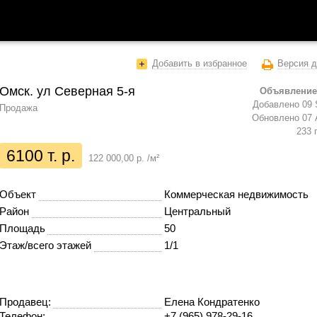
Добавить в избранное
Версия д
Омск. ул Северная 5-я
Объявление
Добавлено 09 
Продажа
Обновлено 07 
233 
6100 т. р.
122 000,00 р. /м²
Объект
Коммерческая недвижимость
Район
Центральный
Площадь
50
Этаж/всего этажей
1/1
Продавец:
Елена Кондратенко
Телефон:
+7 (965) 978-29-16