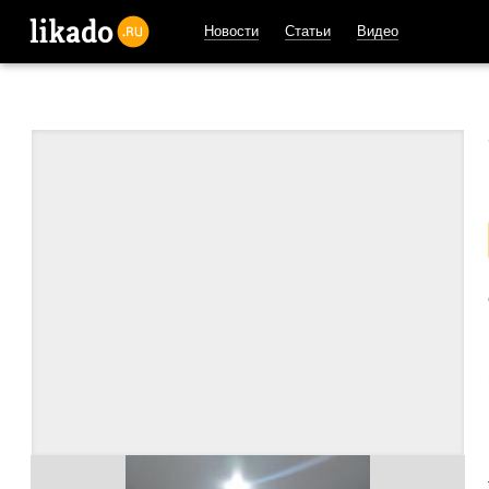
Новости
Статьи
Видео
likado.ru