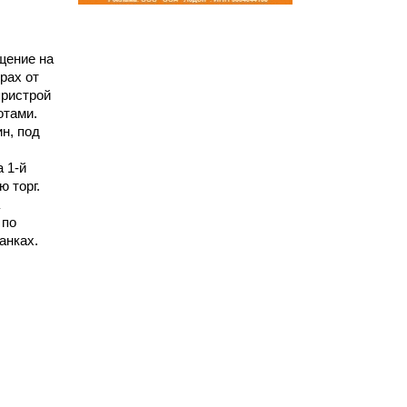
щение на
рах от
пристрой
отами.
н, под
 1-й
 торг.
 по
анках.