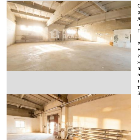
С
р
д
э
П
Х
Е
И
ж
п
5
т
т
З
П