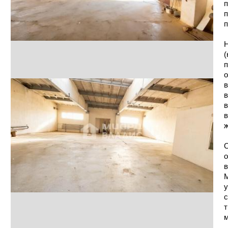
п
п
п
Н
(
п
о
в
в
в
в
ж
О
о
в
М
у
с
т
м