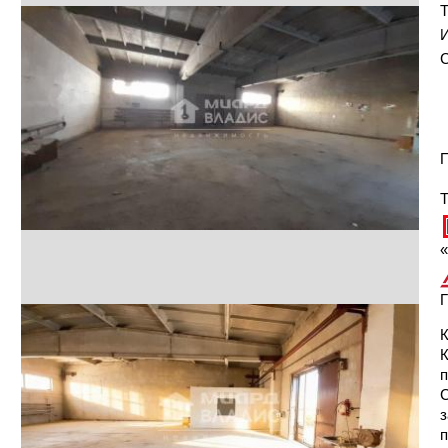
И
С
П
Т
«
Г
К
п
С
з
п