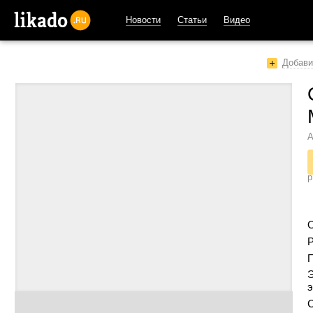
Новости
Статьи
Видео
likado.ru
Добави
А
р
Р
Э
э
С