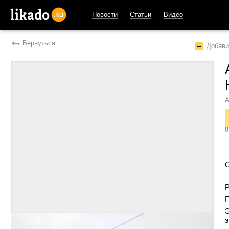
Новости
Статьи
Видео
likado.ru
Вернуться
Добави
А
8
Р
Э
э