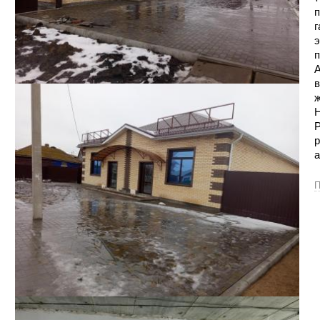
п
г
э
п
А
в
ж
Н
Р
р
а
П