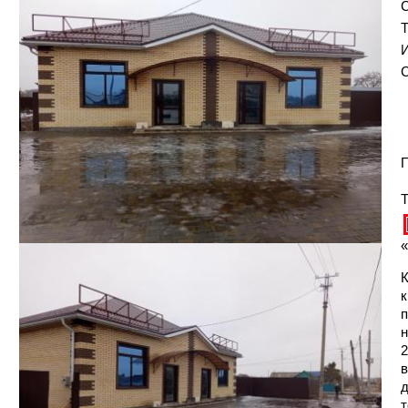
С
И
С
П
Т
«
К
к
п
н
2
в
д
т